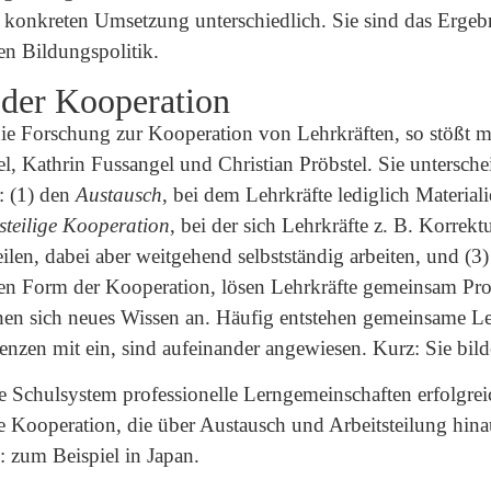
er konkreten Umsetzung unterschiedlich. Sie sind das Ergeb
ten Bildungspolitik.
 der Kooperation
die Forschung zur Kooperation von Lehrkräften, so stößt m
l, Kathrin Fussangel und Christian Pröbstel. Sie untersch
: (1) den
Austausch
, bei dem Lehrkräfte lediglich Material
tsteilige Kooperation
, bei der sich Lehrkräfte z. B. Korrek
eilen, dabei aber weitgehend selbstständig arbeiten, und (3
vsten Form der Kooperation, lösen Lehrkräfte gemeinsam Pro
gnen sich neues Wissen an. Häufig entstehen gemeinsame L
enzen mit ein, sind aufeinander angewiesen. Kurz: Sie bil
 Schulsystem professionelle Lerngemeinschaften erfolgrei
ne Kooperation, die über Austausch und Arbeitsteilung hin
: zum Beispiel in Japan.