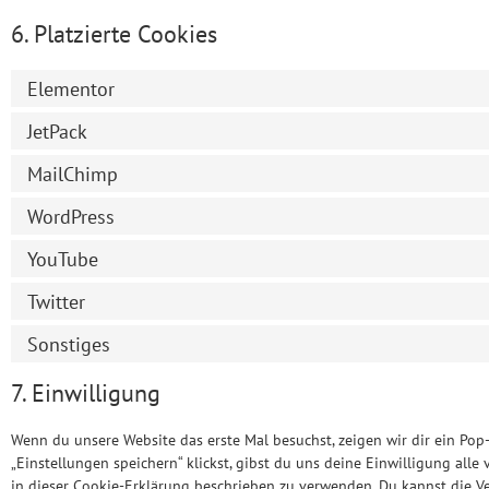
6. Platzierte Cookies
Elementor
JetPack
MailChimp
WordPress
YouTube
Twitter
Sonstiges
7. Einwilligung
Wenn du unsere Website das erste Mal besuchst, zeigen wir dir ein Pop
„Einstellungen speichern“ klickst, gibst du uns deine Einwilligung all
in dieser Cookie-Erklärung beschrieben zu verwenden. Du kannst die 